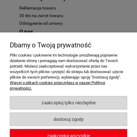
Reklamacja towaru
30 dni na zwrot towaru
Odstąpienie od umowy
O nas
Kontakt
Dbamy o Twoją prywatność
O nas
Pliki cookies i pokrewne im technologie umożliwiają poprawne
działanie strony i pomagają nam dostosować ofertę do Twoich
potrzeb. Możesz zaakceptować wykorzystanie przez nas
wszystkich tych plików i przejść do sklepu lub dostosować użycie
plików do swoich preferencji, wybierając opcję "Dostosuj zgody".
AutoMotoHit.pl - to najlepszy motoryzacyjny klub zakupowy. Mamy
Więcej o plikach cookies przeczytasz w naszej Polityce
tylko przedmioty najwyższej jakości. Zapraszamy każdego fana
prywatności.
motocykli i samochodów - motoryzacja to nasze hobby!
zaakceptuj tylko niezbędne
dostosuj zgody
zaakceptuj wszystkie