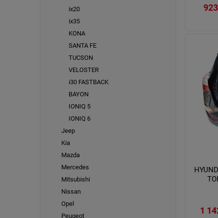
923
ix20
ix35
KONA
SANTA FE
TUCSON
VELOSTER
i30 FASTBACK
BAYON
IONIQ 5
IONIQ 6
Jeep
Kia
Mazda
Mercedes
HYUND
TO
Mitsubishi
Nissan
Opel
1 14
Peugeot