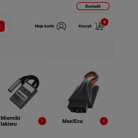
Kontakt
0
Moje konto
Koszyk
Mierniki
MaxiEcu
lakieru