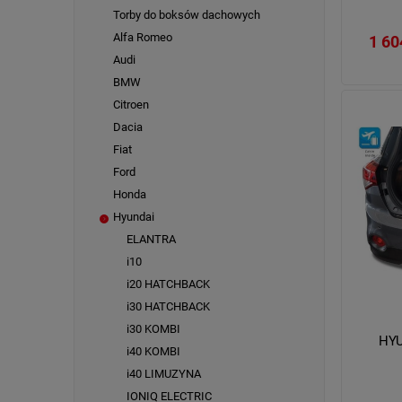
Torby do boksów dachowych
Alfa Romeo
1 60
Audi
BMW
Citroen
Dacia
Fiat
Ford
Honda
Hyundai
ELANTRA
i10
i20 HATCHBACK
i30 HATCHBACK
i30 KOMBI
HYU
i40 KOMBI
i40 LIMUZYNA
IONIQ ELECTRIC