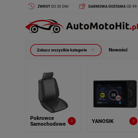
ZWROT
DO 30 DNI
DARMOWA DOSTAWA
OD 99 
Nowości
Zobacz wszystkie kategorie
Pokrowce
YANOSIK
Samochodowe