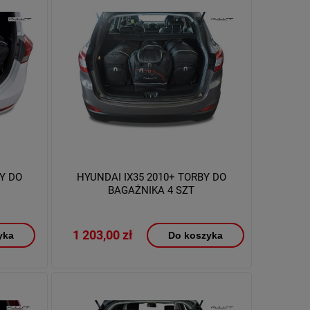
Y DO
HYUNDAI IX35 2010+ TORBY DO
BAGAŻNIKA 4 SZT
1 203,00 zł
yka
Do koszyka