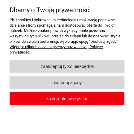
Dbamy o Twoją prywatność
Pliki cookies i pokrewne im technologie umożliwiają poprawne
działanie strony i pomagają nam dostosować ofertę do Twoich
potrzeb. Możesz zaakceptować wykorzystanie przez nas
wszystkich tych plików i przejść do sklepu lub dostosować użycie
plików do swoich preferencji, wybierając opcję "Dostosuj zgody".
Więcej o plikach cookies przeczytasz w naszej Polityce
prywatności.
zaakceptuj tylko niezbędne
dostosuj zgody
VW SHARAN, 2010+ TORBY DO
BAGAŻNIKA 5 SZT
zaakceptuj wszystkie
1 660,00 zł
Do koszyka