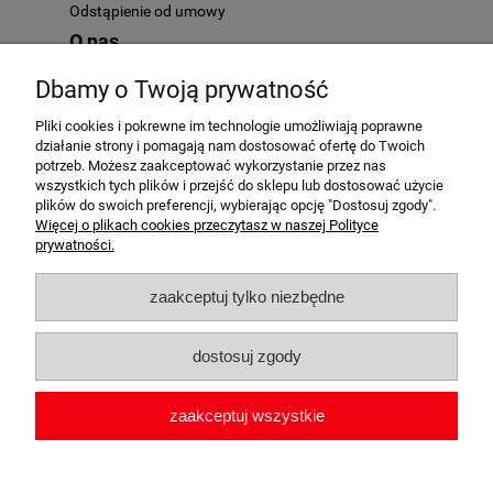
Odstąpienie od umowy
O nas
Kontakt
Dbamy o Twoją prywatność
O nas
Pliki cookies i pokrewne im technologie umożliwiają poprawne
działanie strony i pomagają nam dostosować ofertę do Twoich
potrzeb. Możesz zaakceptować wykorzystanie przez nas
wszystkich tych plików i przejść do sklepu lub dostosować użycie
plików do swoich preferencji, wybierając opcję "Dostosuj zgody".
AutoMotoHit.pl - to najlepszy motoryzacyjny klub zakupowy. Mamy
Więcej o plikach cookies przeczytasz w naszej Polityce
tylko przedmioty najwyższej jakości. Zapraszamy każdego fana
prywatności.
motocykli i samochodów - motoryzacja to nasze hobby!
zaakceptuj tylko niezbędne
dostosuj zgody
zaakceptuj wszystkie
Sklep internetowy Shoper.pl