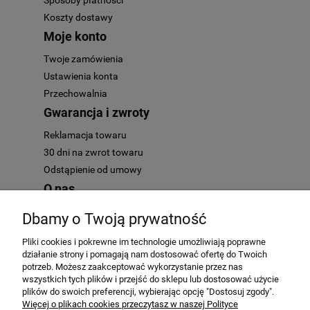
Koszty dostawy
Moje konto
Twoje zamówienia
Ustawienia konta
Przechowalnia
Gwarancja i zwroty
Reklamacja towaru
30 dni na zwrot towaru
Odstąpienie od umowy
O nas
Kontakt
Dbamy o Twoją prywatność
O nas
Pliki cookies i pokrewne im technologie umożliwiają poprawne
działanie strony i pomagają nam dostosować ofertę do Twoich
potrzeb. Możesz zaakceptować wykorzystanie przez nas
wszystkich tych plików i przejść do sklepu lub dostosować użycie
plików do swoich preferencji, wybierając opcję "Dostosuj zgody".
AutoMotoHit.pl - to najlepszy motoryzacyjny klub zakupowy. Mamy
Więcej o plikach cookies przeczytasz w naszej Polityce
tylko przedmioty najwyższej jakości. Zapraszamy każdego fana