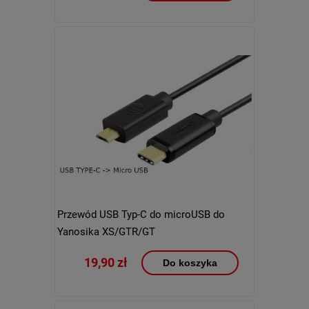
Przewód USB Typ-C do microUSB do
Yanosika XS/GTR/GT
19,90 zł
Do koszyka