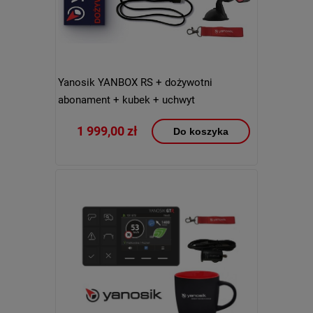
Yanosik YANBOX RS + dożywotni
abonament + kubek + uchwyt
1 999,00 zł
Do koszyka