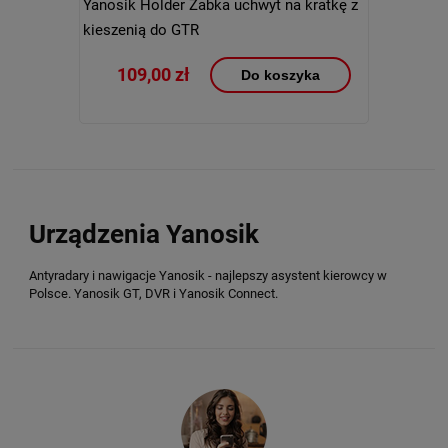
Yanosik Holder Żabka uchwyt na kratkę z
kieszenią do GTR
109,00 zł
Do koszyka
Urządzenia Yanosik
Antyradary i nawigacje Yanosik - najlepszy asystent kierowcy w
Polsce. Yanosik GT, DVR i Yanosik Connect.