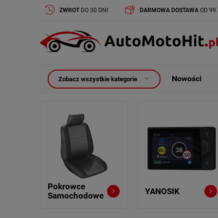
ZWROT
DO 30 DNI
DARMOWA DOSTAWA
OD 99 
Nowości
Zobacz wszystkie kategorie
Pokrowce
YANOSIK
Samochodowe