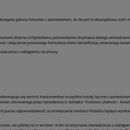
stępnia gotowy formularz z zastrzeżeniem, że nie jest to obowiązkowy wzór i
nsument otrzyma od Sprzedawcy potwierdzenie otrzymania takiego oświadczenia
e i załączenie przesłanego formularza ułatwi identyfikację zwracanego towaru
wiadczenia o odstąpieniu od umowy.
obowiązuje się zwrócić Konsumentowi wszystkie koszty, łącznie z poniesiony
towaru oferowanego przez Sprzedawcę w zakładce "Dostawa i płatnośc - Koszt
t ponosi odpowiedzialność za zmniejszenie wartości Produktu będące wynikie
nie, nie później niż w terminie 14 dni od otrzymania oświadczenia o odstąpie