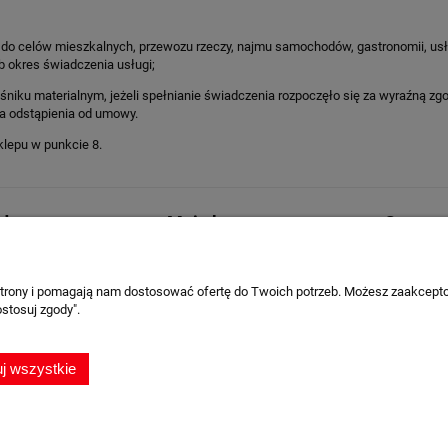
iż do celów mieszkalnych, przewozu rzeczy, najmu samochodów, gastronomii, 
b okres świadczenia usługi;
 nośniku materialnym, jeżeli spełnianie świadczenia rozpoczęło się za wyraźną
a odstąpienia od umowy.
lepu w punkcie 8.
i dostawa
Moje konto
Gwaranc
ości
Twoje zamówienia
Reklamacj
wy
Ustawienia konta
30 dni na
 strony i pomagają nam dostosować ofertę do Twoich potrzeb. Możesz zaakcepto
Przechowalnia
Odstąpien
stosuj zgody".
j wszystkie
akupowy. Mamy tylko przedmioty najwyższej jakości. Zapraszamy każdego fana m