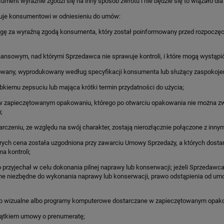
ment wyraźnie zgodzi się na inny sposób zwrotu i nie będzie się to wiązało dl
guje konsumentowi w odniesieniu do umów:
ługę za wyraźną zgodą konsumenta, który został poinformowany przed rozpoczęc
inansowym, nad którymi Sprzedawca nie sprawuje kontroli, i które mogą wystąp
kowany, wyprodukowany według specyfikacji konsumenta lub służący zaspokojen
bkiemu zepsuciu lub mająca krótki termin przydatności do użycia;
y w zapieczętowanym opakowaniu, którego po otwarciu opakowania nie można zw
;
arczeniu, ze względu na swój charakter, zostają nierozłącznie połączone z innym
rych cena została uzgodniona przy zawarciu Umowy Sprzedaży, a których dostarc
a kontroli;
 przyjechał w celu dokonania pilnej naprawy lub konserwacji; jeżeli Sprzedawc
enne niezbędne do wykonania naprawy lub konserwacji, prawo odstąpienia od 
ub wizualne albo programy komputerowe dostarczane w zapieczętowanym opakowa
yjątkiem umowy o prenumeratę;