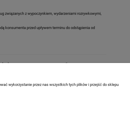
usług związanych z wypoczynkiem, wydarzeniami rozrywkowymi,
 zgodą konsumenta przed upływem terminu do odstąpienia od
ja i zwroty
O nas
a towaru
Kontakt
 zwrot towaru
O nas
wać wykorzystanie przez nas wszystkich tych plików i przejść do sklepu
ie od umowy
otocykli i samochodów - motoryzacja to nasze hobby!