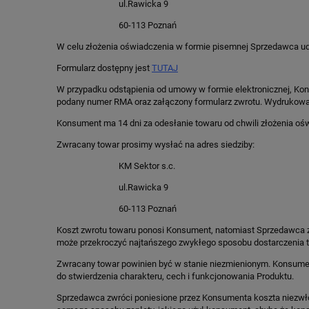
ul.Rawicka 9
60-113 Poznań
W celu złożenia oświadczenia w formie pisemnej Sprzedawca udo
Formularz dostępny jest
TUTAJ
W przypadku odstąpienia od umowy w formie elektronicznej, Ko
podany numer RMA oraz załączony formularz zwrotu. Wydrukowani
Konsument ma 14 dni za odesłanie towaru od chwili złożenia oś
Zwracany towar prosimy wysłać na adres siedziby:
KM Sektor s.c.
ul.Rawicka 9
60-113 Poznań
Koszt zwrotu towaru ponosi Konsument, natomiast Sprzedawca z
może przekroczyć najtańszego zwykłego sposobu dostarczenia 
Zwracany towar powinien być w stanie niezmienionym. Konsumen
do stwierdzenia charakteru, cech i funkcjonowania Produktu.
Sprzedawca zwróci poniesione przez Konsumenta koszta niezwłocz