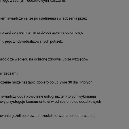
a niego z żadnymi dodatkowymi kosztami.
iem świadczenia, że po spełnieniu świadczenia przez
ić przed upływem terminu do odstąpienia od umowy;
iu jego zindywidualizowanych potrzeb;
rócić ze względu na ochronę zdrowia lub ze względów
i rzeczami;
zenie może nastąpić dopiero po upływie 30 dni i których
a świadczy dodatkowo inne usługi niż te, których wykonania
umowy przysługuje konsumentowi w odniesieniu do dodatkowych
niu, jeżeli opakowanie zostało otwarte po dostarczeniu;