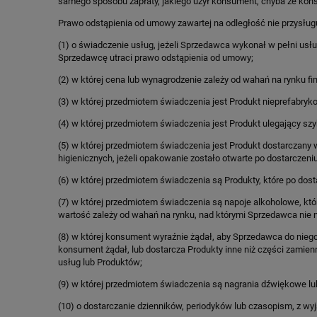
samego sposobu zapłaty, jakiego użył konsument, chyba że konsu
Prawo odstąpienia od umowy zawartej na odległość nie przysłu
(1) o świadczenie usług, jeżeli Sprzedawca wykonał w pełni us
Sprzedawcę utraci prawo odstąpienia od umowy;
(2) w której cena lub wynagrodzenie zależy od wahań na rynku f
(3) w której przedmiotem świadczenia jest Produkt nieprefabry
(4) w której przedmiotem świadczenia jest Produkt ulegający szy
(5) w której przedmiotem świadczenia jest Produkt dostarczan
higienicznych, jeżeli opakowanie zostało otwarte po dostarczeniu
(6) w której przedmiotem świadczenia są Produkty, które po dost
(7) w której przedmiotem świadczenia są napoje alkoholowe, któ
wartość zależy od wahań na rynku, nad którymi Sprzedawca nie m
(8) w której konsument wyraźnie żądał, aby Sprzedawca do niego
konsument żądał, lub dostarcza Produkty inne niż części zami
usług lub Produktów;
(9) w której przedmiotem świadczenia są nagrania dźwiękowe l
(10) o dostarczanie dzienników, periodyków lub czasopism, z w