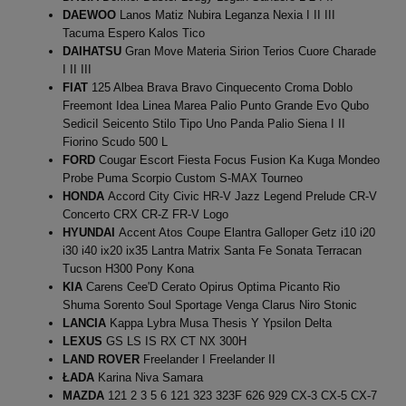
DAEWOO
Lanos Matiz Nubira Leganza Nexia I II III
Tacuma Espero Kalos Tico
DAIHATSU
Gran Move Materia Sirion Terios Cuore Charade
I II III
FIAT
125 Albea Brava Bravo Cinquecento Croma Doblo
Freemont Idea Linea Marea Palio Punto Grande Evo Qubo
SediciI Seicento Stilo Tipo Uno Panda Palio Siena I II
Fiorino Scudo 500 L
FORD
Cougar Escort Fiesta Focus Fusion Ka Kuga Mondeo
Probe Puma Scorpio Custom S-MAX Tourneo
HONDA
Accord City Civic HR-V Jazz Legend Prelude CR-V
Concerto CRX CR-Z FR-V Logo
HYUNDAI
Accent Atos Coupe Elantra Galloper Getz i10 i20
i30 i40 ix20 ix35 Lantra Matrix Santa Fe Sonata Terracan
Tucson H300 Pony Kona
KIA
Carens Cee'D Cerato Opirus Optima Picanto Rio
Shuma Sorento Soul Sportage Venga Clarus Niro Stonic
LANCIA
Kappa Lybra Musa Thesis Y Ypsilon Delta
LEXUS
GS LS IS RX CT NX 300H
LAND ROVER
Freelander I Freelander II
ŁADA
Karina Niva Samara
MAZDA
121 2 3 5 6 121 323 323F 626 929 CX-3 CX-5 CX-7