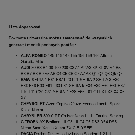
Lista dopasowań
Pokrowce uniwersalne
można zastosować do wszystkich
generacji modeli podanych poniżej:
ALFA ROMEO
145 146 147 155 156 159 166 Alfetta
Guiletta Mito
AUDI
80 B3 B4 90 100 200 C3 A1 A2 A3 8P 8L 8V A4 B5
B6 B7 B8 B9 A5 A6 C4 C5 C6 C7 A7 A8 Q1 Q2 Q3 Q5 Q7
BMW
SERIA 1 E81 E87 F20 F21 SERIA 2 SERIA 3 E30
E36 E46 E90 E91 F30 F31 SERIA 5 E34 E39 E60 E61 E87
F10 F11 G30 G31 SERIA 7 E38 E65 F01 G11 X1 X3 X4 X5
X7
CHEVROLET
Aveo Captiva Cruze Evanda Lacetti Spark
Kalos Nubira
CHRYSLER
300 C PT Cruiser Neon I II III Touring Sebring
CITROEN
AX Berlingo I II C3 I II C4 C5 DS3 DS4 DS5
Nemo Saxo Xantia Xsara ZX C-ELYSEE
DACIA
Dokker Duster Lodgy Logan Sandero 1 2 I II