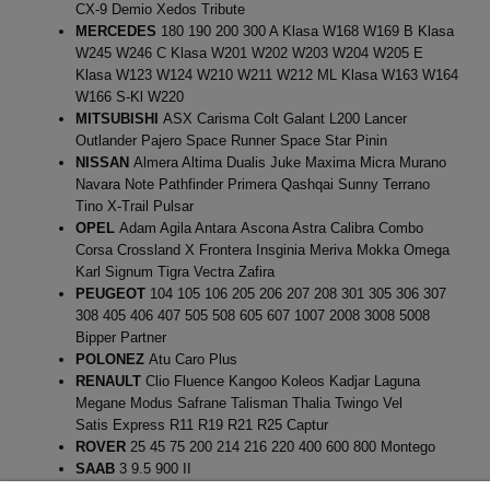
CX-9 Demio Xedos Tribute
MERCEDES
180 190 200 300 A Klasa W168 W169 B Klasa
W245 W246 C Klasa W201 W202 W203 W204 W205 E
Klasa W123 W124 W210 W211 W212 ML Klasa W163 W164
W166 S-Kl W220
MITSUBISHI
ASX Carisma Colt Galant L200 Lancer
Outlander Pajero Space Runner Space Star Pinin
NISSAN
Almera Altima Dualis Juke Maxima Micra Murano
Navara Note Pathfinder Primera Qashqai Sunny Terrano
Tino X-Trail Pulsar
OPEL
Adam Agila Antara Ascona Astra Calibra Combo
Corsa Crossland X Frontera Insginia Meriva Mokka Omega
Karl Signum Tigra Vectra Zafira
PEUGEOT
104 105 106 205 206 207 208 301 305 306 307
308 405 406 407 505 508 605 607 1007 2008 3008 5008
Bipper Partner
POLONEZ
Atu Caro Plus
RENAULT
Clio Fluence Kangoo Koleos Kadjar Laguna
Megane Modus Safrane Talisman Thalia Twingo Vel
Satis Express R11 R19 R21 R25 Captur
ROVER
25 45 75 200 214 216 220 400 600 800 Montego
SAAB
3 9.5 900 II