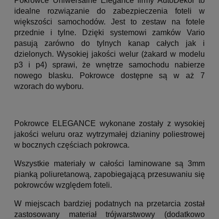
Pokrowce Uniwersalne Elegance firmy AutoDekor to
idealne rozwiązanie do zabezpieczenia foteli w
większości samochodów. Jest to zestaw na fotele
przednie i tylne. Dzięki systemowi zamków Vario
pasują zarówno do tylnych kanap całych jak i
dzielonych. Wysokiej jakości welur (żakard w modelu
p3 i p4) sprawi, że wnętrze samochodu nabierze
nowego blasku. Pokrowce dostępne są w aż 7
wzorach do wyboru.
Pokrowce ELEGANCE wykonane zostały z wysokiej
jakości weluru oraz wytrzymałej dzianiny poliestrowej
w bocznych częściach pokrowca.
Wszystkie materiały
w całości laminowane
są 3mm
pianką poliuretanową, zapobiegającą przesuwaniu się
pokrowców względem foteli.
W miejscach bardziej podatnych na przetarcia został
zastosowany materiał trójwarstwowy (dodatkowo