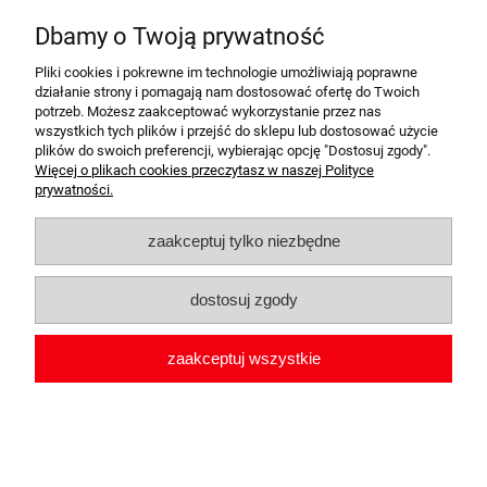
SEAT
Altea Arosa Ateca Cordoba Ibiza Leon Toledo Exeo
SKODA
Fabia Favorit Octavia Rapid Superb Felicia Kodiaq
Dbamy o Twoją prywatność
SUBARU
Forester Impreza Legacy Outback Justy XV
SUZUKI
Baleno Vitara Grand Vitara Ignis Jimny Liana
Pliki cookies i pokrewne im technologie umożliwiają poprawne
Samurai Swift Vitara SX4 Wagon R Splash Celerio S-Cross
działanie strony i pomagają nam dostosować ofertę do Twoich
TOYOTA
Auris Avensis Corolla Land Cruiser Prius RAV4
potrzeb. Możesz zaakceptować wykorzystanie przez nas
Yaris Starlet Carina Hilux Tundra C-HR
wszystkich tych plików i przejść do sklepu lub dostosować użycie
plików do swoich preferencji, wybierając opcję "Dostosuj zgody".
VOLKSWAGEN
Amarok Beetle Bora Caddy Life Golf II III
Więcej o plikach cookies przeczytasz w naszej Polityce
IV V VI VII Jetta Lupo New Beetle Passat B3 B4 B5 B6 B7
prywatności.
B8 Polo Tiguan Touareg Vento CC Fox
VOLVO
S40 S60 S70 S80 S90 V40 V50 V60 V70 V90
XC60 XC90
zaakceptuj tylko niezbędne
dostosuj zgody
zaakceptuj wszystkie
Potrzebujesz pomocy w wyborze produktu?