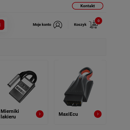
Kontakt
0
Moje konto
Koszyk
Mierniki
MaxiEcu
lakieru