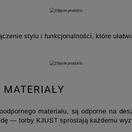
zenie stylu i funkcjonalności, które ułatw
I MATERIAŁY
dpornego materiału, są odporne na deszc
odę — torby KJUST sprostają każdemu wyz