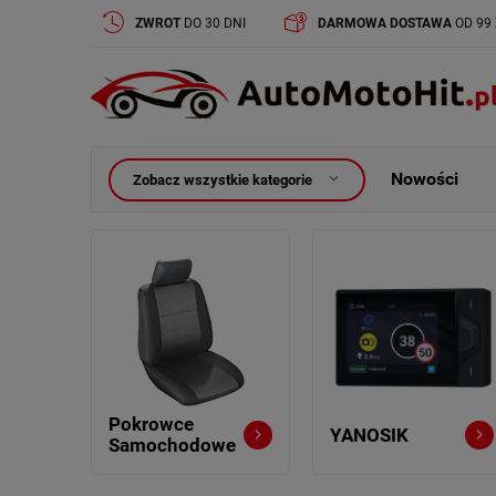
ZWROT
DO 30 DNI
DARMOWA DOSTAWA
OD 99 
Nowości
Zobacz wszystkie kategorie
Pokrowce
YANOSIK
Samochodowe