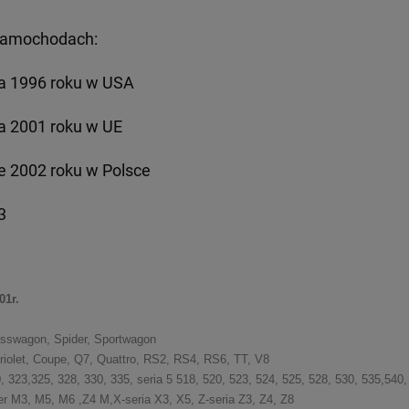
 samochodach:
a 1996 roku w USA
a 2001 roku w UE
e 2002 roku w Polsce
3
1r.
rosswagon, Spider, Sportwagon
briolet, Coupe, Q7, Quattro, RS2, RS4, RS6, TT, V8
0, 323,325, 328, 330, 335, seria 5 518, 520, 523, 524, 525, 528, 530, 535,540,
er M3, M5, M6 ,Z4 M,X-seria X3, X5, Z-seria Z3, Z4, Z8