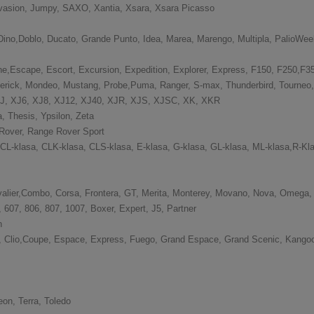
Evasion, Jumpy, SAXO, Xantia, Xsara, Xsara Picasso
Dino,Doblo, Ducato, Grande Punto, Idea, Marea, Marengo, Multipla, PalioWeek
ine,Escape, Escort, Excursion, Expedition, Explorer, Express, F150, F250,F3
erick, Mondeo, Mustang, Probe,Puma, Ranger, S-max, Thunderbird, Tourneo, 
, XJ, XJ6, XJ8, XJ12, XJ40, XJR, XJS, XJSC, XK, XKR
 Thesis, Ypsilon, Zeta
 Rover, Range Rover Sport
,CL-klasa, CLK-klasa, CLS-klasa, E-klasa, G-klasa, GL-klasa, ML-klasa,R-Kla
avalier,Combo, Corsa, Frontera, GT, Merita, Monterey, Movano, Nova, Omega, S
, 607, 806, 807, 1007, Boxer, Expert, J5, Partner
n
, Clio,Coupe, Espace, Express, Fuego, Grand Espace, Grand Scenic, Kango
eon, Terra, Toledo