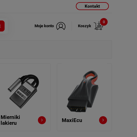
Kontakt
0
Moje konto
Koszyk
Mierniki
MaxiEcu
lakieru