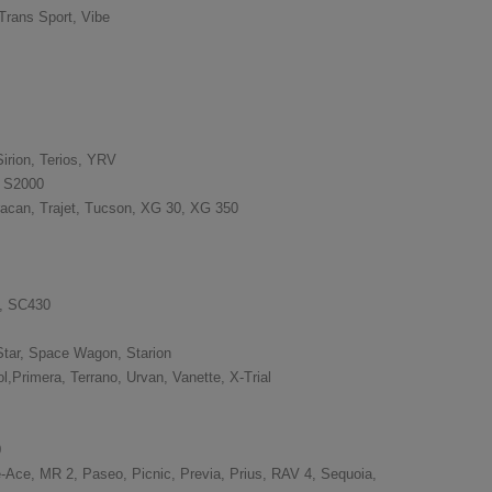
Trans Sport, Vibe
irion, Terios, YRV
, S2000
racan, Trajet, Tucson, XG 30, XG 350
0, SC430
 Star, Space Wagon, Starion
,Primera, Terrano, Urvan, Vanette, X-Trial
0
te-Ace, MR 2, Paseo, Picnic, Previa, Prius, RAV 4, Sequoia,