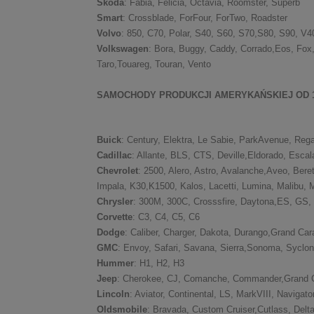
Skoda
: Fabia, Felicia, Octavia, Roomster, Superb
Smart
: Crossblade, ForFour, ForTwo, Roadster
Volvo
: 850, C70, Polar, S40, S60, S70,S80, S90, V
Volkswagen
: Bora, Buggy, Caddy, Corrado,Eos, Fox, 
Taro,Touareg, Touran, Vento
SAMOCHODY PRODUKCJI AMERYKAŃSKIEJ OD 1
Buick
: Century, Elektra, Le Sabie, ParkAvenue, Rega
Cadillac
: Allante, BLS, CTS, Deville,Eldorado, Esca
Chevrolet
: 2500, Alero, Astro, Avalanche,Aveo, Bere
Impala, K30,K1500, Kalos, Lacetti, Lumina, Malibu, M
Chrysler
: 300M, 300C, Crosssfire, Daytona,ES, GS, G
Corvette
: C3, C4, C5, C6
Dodge
: Caliber, Charger, Dakota, Durango,Grand Ca
GMC
: Envoy, Safari, Savana, Sierra,Sonoma, Syclo
Hummer
: H1, H2, H3
Jeep
: Cherokee, CJ, Comanche, Commander,Grand Ch
Lincoln
: Aviator, Continental, LS, MarkVIII, Navigat
Oldsmobile
: Bravada, Custom Cruiser,Cutlass, Delt