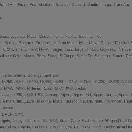
,Grand-Am, Grand-Prix, Montana, Solstice, Sunbird, Sunfire, Targa, TransAm, 
6r.
Lanos, Leganza, Matiz, Musso, Nexia, Nubira, Tacuma, Tico
, Feroza/ Sportrak, Freeclimber, Gran Move, Hijet, Move, Rocky / Fourtrak,S
-V, CRX,Element, FR-V, HR-V, Integra, Jazz, Legend, NSX, Odyssey, Prelude
 Galloper,Getz, Matrix, Pony, Excel, S-Coupe, Santa Fe, Santamo, Sonata,Ter
, Picanto,Shuma, Sorento, Sportage
, IS250, IS300, LS400, LS430, LS460, LX470, RX300, RX330, RX400,SC40
-3, MX-5, MX-6, Millenia, RX-6, RX-7, RX-8, Xedos
Galloper, L200, L300, L400, Lancer, Pajero, Pajero Pini, Space Runner,Space
lmeraTino, Laurel, Maxima, Micra, Murano, Navara, Note, Pathfinder, Patrol
, Rodius
 OUTBACK, SVX
a,Ignis, Jimny, LJ, Liana, SJ, SX4, Super-Carry, Swift, Vitara, Wagon R+,X-9
na,Celica, Corolla, Cressida, Crown, Dyna, FJ, Hiace, Hilux, Land Cruiser,Li