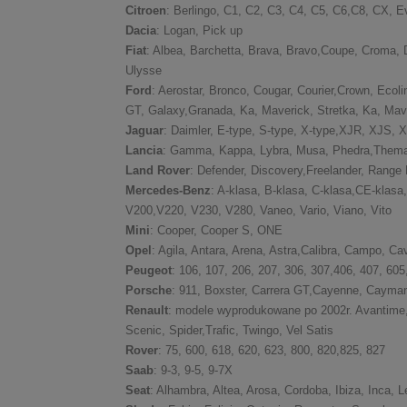
Citroen
: Berlingo, C1, C2, C3, C4, C5, C6,C8, CX, 
Dacia
: Logan, Pick up
Fiat
: Albea, Barchetta, Brava, Bravo,Coupe, Croma, 
Ulysse
Ford
: Aerostar, Bronco, Cougar, Courier,Crown, Ecol
GT, Galaxy,Granada, Ka, Maverick, Stretka, Ka, Mav
Jaguar
: Daimler, E-type, S-type, X-type,XJR, XJS
Lancia
: Gamma, Kappa, Lybra, Musa, Phedra,Thema,
Land Rover
: Defender, Discovery,Freelander, Range
Mercedes-Benz
: A-klasa, B-klasa, C-klasa,CE-klasa
V200,V220, V230, V280, Vaneo, Vario, Viano, Vito
Mini
: Cooper, Cooper S, ONE
Opel
: Agila, Antara, Arena, Astra,Calibra, Campo, C
Peugeot
: 106, 107, 206, 207, 306, 307,406, 407, 605
Porsche
: 911, Boxster, Carrera GT,Cayenne, Cayma
Renault
: modele wyprodukowane po 2002r. Avantime
Scenic, Spider,Trafic, Twingo, Vel Satis
Rover
: 75, 600, 618, 620, 623, 800, 820,825, 827
Saab
: 9-3, 9-5, 9-7X
Seat
: Alhambra, Altea, Arosa, Cordoba, Ibiza, Inca, L