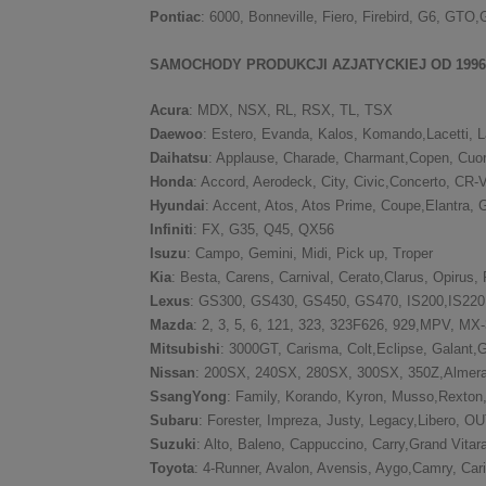
Pontiac
: 6000, Bonneville, Fiero, Firebird, G6, GTO
SAMOCHODY PRODUKCJI AZJATYCKIEJ OD 199
Acura
: MDX, NSX, RL, RSX, TL, TSX
Daewoo
: Estero, Evanda, Kalos, Komando,Lacetti, 
Daihatsu
: Applause, Charade, Charmant,Copen, Cuore
Honda
: Accord, Aerodeck, City, Civic,Concerto, CR
Hyundai
: Accent, Atos, Atos Prime, Coupe,Elantra,
Infiniti
: FX, G35, Q45, QX56
Isuzu
: Campo, Gemini, Midi, Pick up, Troper
Kia
: Besta, Carens, Carnival, Cerato,Clarus, Opirus
Lexus
: GS300, GS430, GS450, GS470, IS200,IS220
Mazda
: 2, 3, 5, 6, 121, 323, 323F626, 929,MPV, MX
Mitsubishi
: 3000GT, Carisma, Colt,Eclipse, Galant,
Nissan
: 200SX, 240SX, 280SX, 300SX, 350Z,Almera, A
SsangYong
: Family, Korando, Kyron, Musso,Rexton
Subaru
: Forester, Impreza, Justy, Legacy,Libero,
Suzuki
: Alto, Baleno, Cappuccino, Carry,Grand Vitar
Toyota
: 4-Runner, Avalon, Avensis, Aygo,Camry, Cari