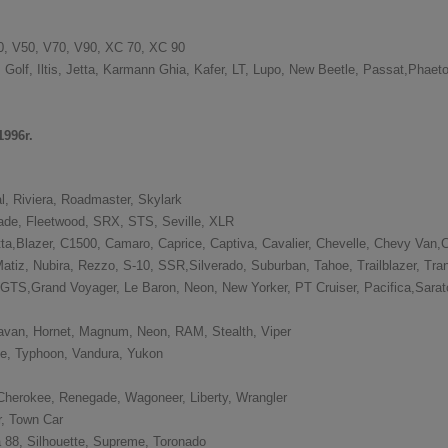
40, V50, V70, V90, XC 70, XC 90
Golf, Iltis, Jetta, Karmann Ghia, Kafer, LT, Lupo, New Beetle, Passat,Phaeton
996r.
l, Riviera, Roadmaster, Skylark
lade, Fleetwood, SRX, STS, Seville, XLR
tta,Blazer, C1500, Camaro, Caprice, Captiva, Cavalier, Chevelle, Chevy Van,C
atiz, Nubira, Rezzo, S-10, SSR,Silverado, Suburban, Tahoe, Trailblazer, Tra
TS,Grand Voyager, Le Baron, Neon, New Yorker, PT Cruiser, Pacifica,Saratoga
ravan, Hornet, Magnum, Neon, RAM, Stealth, Viper
ne, Typhoon, Vandura, Yukon
erokee, Renegade, Wagoneer, Liberty, Wrangler
or, Town Car
a 88, Silhouette, Supreme, Toronado