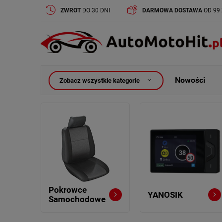
ZWROT
DO 30 DNI
DARMOWA DOSTAWA
OD 99 
Nowości
Zobacz wszystkie kategorie
Pokrowce
YANOSIK
Samochodowe