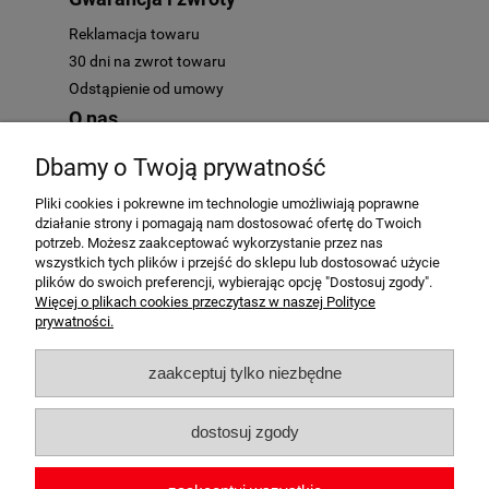
Reklamacja towaru
30 dni na zwrot towaru
Odstąpienie od umowy
O nas
Kontakt
Dbamy o Twoją prywatność
O nas
Pliki cookies i pokrewne im technologie umożliwiają poprawne
działanie strony i pomagają nam dostosować ofertę do Twoich
potrzeb. Możesz zaakceptować wykorzystanie przez nas
wszystkich tych plików i przejść do sklepu lub dostosować użycie
plików do swoich preferencji, wybierając opcję "Dostosuj zgody".
AutoMotoHit.pl - to najlepszy motoryzacyjny klub zakupowy. Mamy
Więcej o plikach cookies przeczytasz w naszej Polityce
tylko przedmioty najwyższej jakości. Zapraszamy każdego fana
prywatności.
motocykli i samochodów - motoryzacja to nasze hobby!
zaakceptuj tylko niezbędne
dostosuj zgody