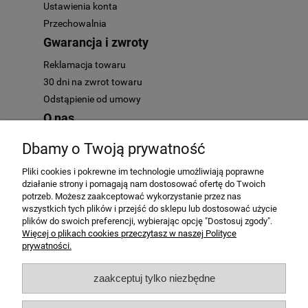
Ustawienia konta
Przechowalnia
Gwarancja i zwroty
Reklamacja towaru
30 dni na zwrot towaru
Odstąpienie od umowy
O nas
Kontakt
Dbamy o Twoją prywatność
O nas
Pliki cookies i pokrewne im technologie umożliwiają poprawne
działanie strony i pomagają nam dostosować ofertę do Twoich
potrzeb. Możesz zaakceptować wykorzystanie przez nas
wszystkich tych plików i przejść do sklepu lub dostosować użycie
plików do swoich preferencji, wybierając opcję "Dostosuj zgody".
AutoMotoHit.pl - to najlepszy motoryzacyjny klub zakupowy. Mamy
Więcej o plikach cookies przeczytasz w naszej Polityce
tylko przedmioty najwyższej jakości. Zapraszamy każdego fana
prywatności.
motocykli i samochodów - motoryzacja to nasze hobby!
zaakceptuj tylko niezbędne