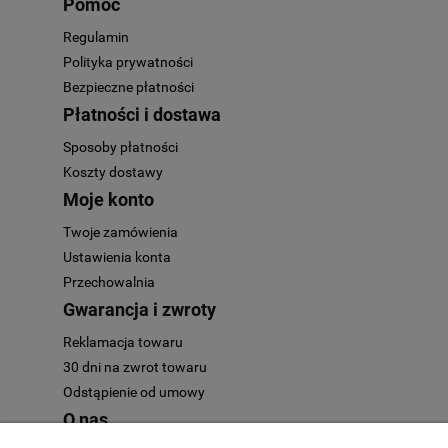
Pomoc
Regulamin
Polityka prywatności
Bezpieczne płatności
Płatności i dostawa
Sposoby płatności
Koszty dostawy
Moje konto
Twoje zamówienia
Ustawienia konta
Przechowalnia
Gwarancja i zwroty
Reklamacja towaru
30 dni na zwrot towaru
Odstąpienie od umowy
O nas